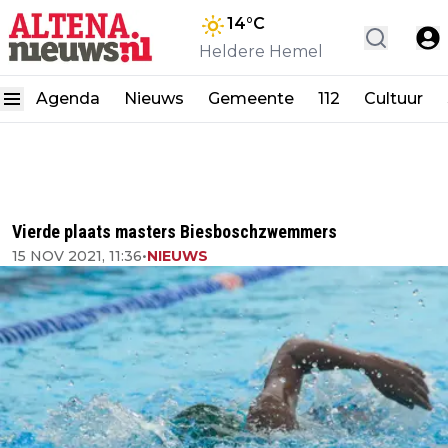
14
°C
Heldere Hemel
Agenda
Nieuws
Gemeente
112
Cultuur
Vierde plaats masters Biesboschzwemmers
15 NOV 2021, 11:36
•
NIEUWS