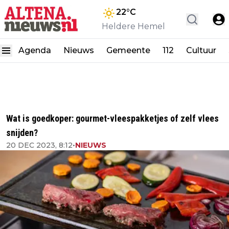
22
°C
Heldere Hemel
Agenda
Nieuws
Gemeente
112
Cultuur
Wat is goedkoper: gourmet-vleespakketjes of zelf vlees
snijden?
20 DEC 2023, 8:12
•
NIEUWS