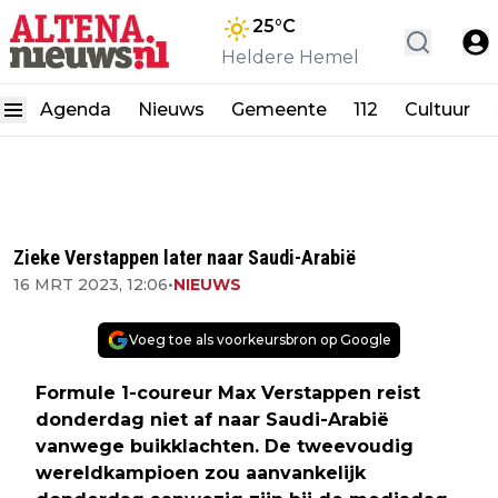
25
°C
Heldere Hemel
Agenda
Nieuws
Gemeente
112
Cultuur
Zieke Verstappen later naar Saudi-Arabië
16 MRT 2023, 12:06
•
NIEUWS
Voeg toe als voorkeursbron op Google
Formule 1-coureur Max Verstappen reist
donderdag niet af naar Saudi-Arabië
vanwege buikklachten. De tweevoudig
wereldkampioen zou aanvankelijk