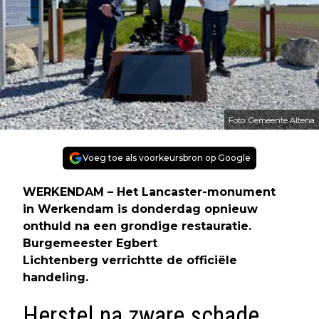
Foto: Gemeente Altena
Voeg toe als voorkeursbron op Google
WERKENDAM – Het Lancaster-monument
in Werkendam is donderdag opnieuw
onthuld na een grondige restauratie.
Burgemeester Egbert
Lichtenberg verrichtte de officiële
handeling.
Herstel na zware schade