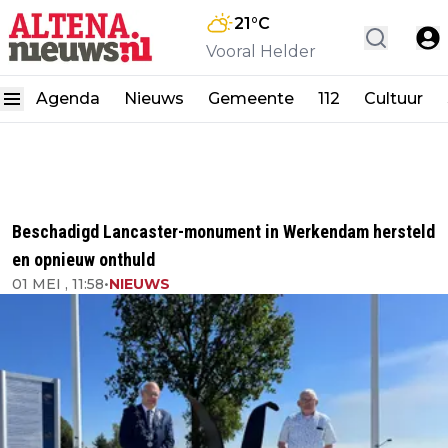
21
°C
Vooral Helder
Agenda
Nieuws
Gemeente
112
Cultuur
Beschadigd Lancaster-monument in Werkendam hersteld
en opnieuw onthuld
01 MEI , 11:58
•
NIEUWS