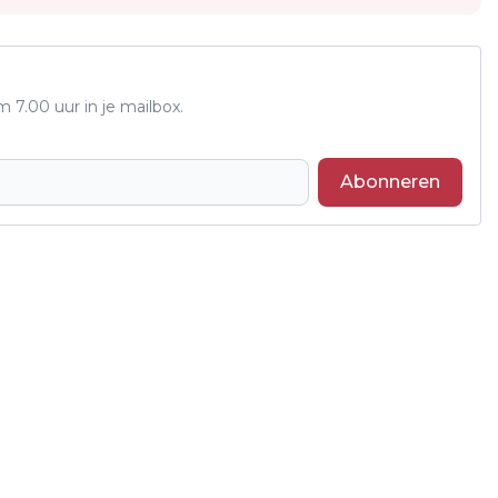
7.00 uur in je mailbox.
Abonneren
Volgend artikel
KOOR BARECHJA ZINGT TIJDENS
PAASDIENST IN NIEUWENDIJK