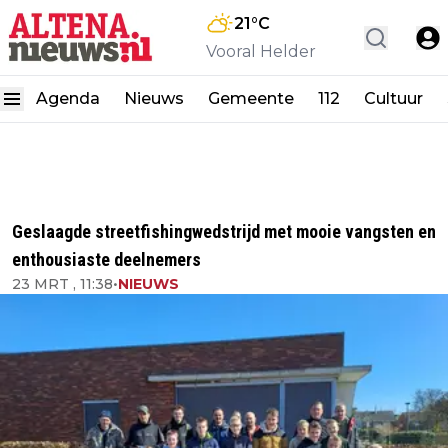
21
°C
Vooral Helder
Agenda
Nieuws
Gemeente
112
Cultuur
Geslaagde streetfishingwedstrijd met mooie vangsten en
enthousiaste deelnemers
23 MRT , 11:38
•
NIEUWS