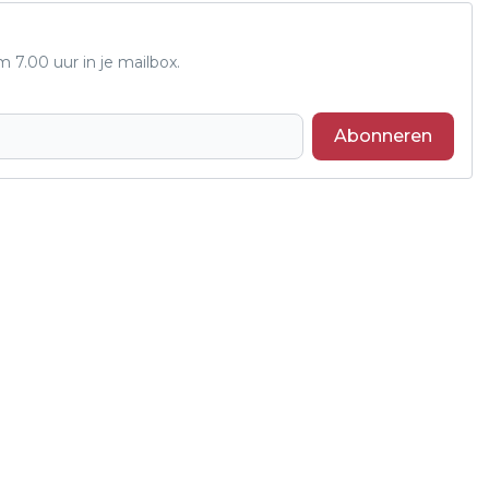
7.00 uur in je mailbox.
Abonneren
Volgend artikel
NIEUWE ELEKTRISCHE VEERPONT
BESTELD VOOR VERBINDING
WOUDRICHEM – SLOT LOEVESTEIN