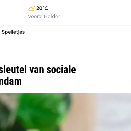
20
°C
Vooral Helder
Spelletjes
leutel van sociale
endam