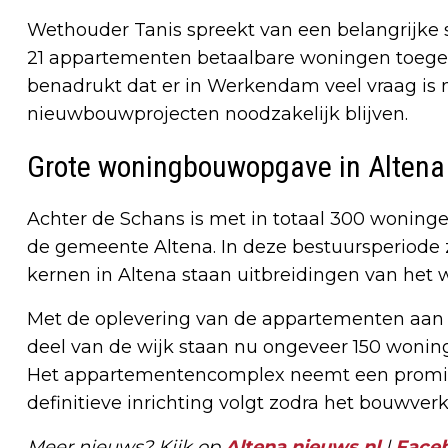
Wethouder Tanis spreekt van een belangrijke
21 appartementen betaalbare woningen toege
benadrukt dat er in Werkendam veel vraag is 
nieuwbouwprojecten noodzakelijk blijven.
Grote woningbouwopgave in Altena
Achter de Schans is met in totaal 300 woning
de gemeente Altena. In deze bestuursperiode z
kernen in Altena staan uitbreidingen van het
Met de oplevering van de appartementen aan de
deel van de wijk staan nu ongeveer 150 woning
Het appartementencomplex neemt een promine
definitieve inrichting volgt zodra het bouwverk
Meer nieuws? Kijk op
Altena.nieuws.nl
|
Face