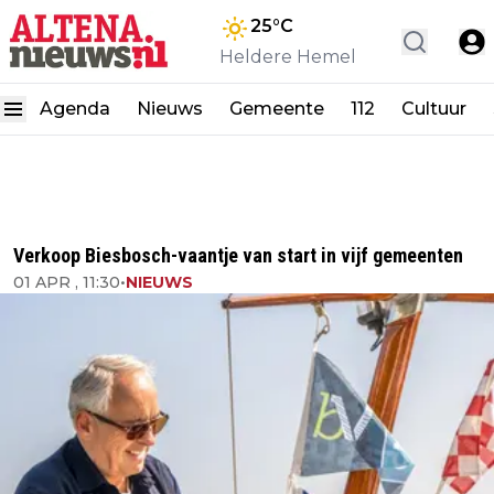
25
°C
Heldere Hemel
Agenda
Nieuws
Gemeente
112
Cultuur
Verkoop Biesbosch-vaantje van start in vijf gemeenten
01 APR , 11:30
•
NIEUWS