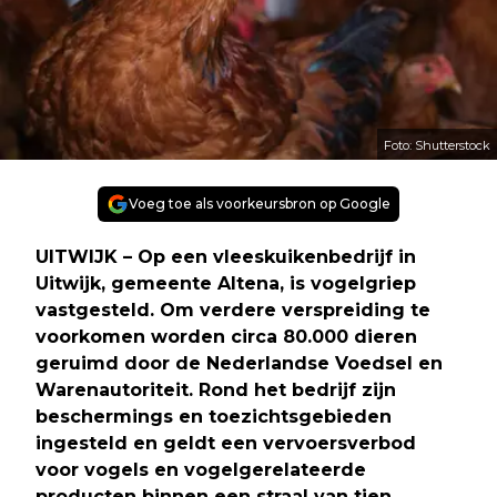
Foto: Shutterstock
Voeg toe als voorkeursbron op Google
UITWIJK – Op een vleeskuikenbedrijf in
Uitwijk, gemeente Altena, is vogelgriep
vastgesteld. Om verdere verspreiding te
voorkomen worden circa 80.000 dieren
geruimd door de Nederlandse Voedsel en
Warenautoriteit. Rond het bedrijf zijn
beschermings en toezichtsgebieden
ingesteld en geldt een vervoersverbod
voor vogels en vogelgerelateerde
producten binnen een straal van tien