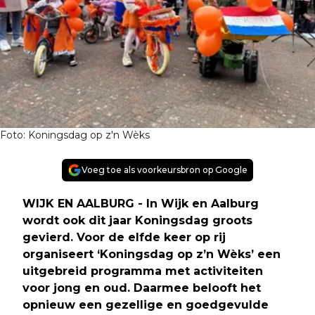
Foto: Koningsdag op z'n Wèks
Voeg toe als voorkeursbron op Google
WIJK EN AALBURG - In Wijk en Aalburg
wordt ook dit jaar Koningsdag groots
gevierd. Voor de elfde keer op rij
organiseert ‘Koningsdag op z’n Wèks’ een
uitgebreid programma met activiteiten
voor jong en oud. Daarmee belooft het
opnieuw een gezellige en goedgevulde