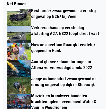
Net Binnen
Bestuurder zwaargewond na ernstig
ongeval op N267 bij Veen
Verkeerschaos op eerste dag
afsluiting A27: N322 loopt direct vast
Nieuwe speeltuin Raairijk feestelijk
geopend in Hank
Aantal glasvezelaansluitingen in
Altena verviervoudigd sinds 2022
Jonge automobilist zwaargewond na
ernstig ongeval op dijk in Sleeuwijk
Muziek en brandweer bundelen
krachten tijdens evenement Water &
Vuur in Woudrichem