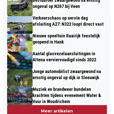
Bestuurder zwaargewond na ernstig
ongeval op N267 bij Veen
Verkeerschaos op eerste dag
afsluiting A27: N322 loopt direct vast
Nieuwe speeltuin Raairijk feestelijk
geopend in Hank
Aantal glasvezelaansluitingen in
Altena verviervoudigd sinds 2022
Jonge automobilist zwaargewond na
ernstig ongeval op dijk in Sleeuwijk
Muziek en brandweer bundelen
krachten tijdens evenement Water &
Vuur in Woudrichem
Meer artikelen