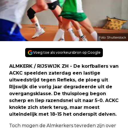
Foto: Shutterstock
Voeg toe als voorkeursbron op Google
ALMKERK / RIJSWIJK ZH - De korfballers van
ACKC speelden zaterdag een lastige
uitwedstrijd tegen Refleks, de ploeg uit
Rijswijk die vorig jaar degradeerde uit de
overgangsklasse. De thuisploeg begon
scherp en liep razendsnel uit naar 5-0. ACKC
knokte zich sterk terug, maar moest
uiteindelijk met 18-15 het onderspit delven.
Toch mogen de Almkerkers tevreden zijn over