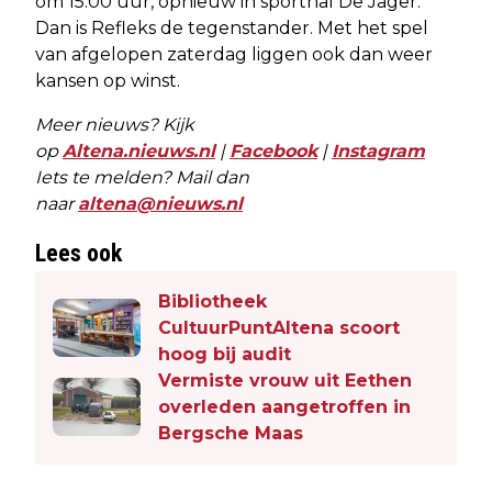
om 15.00 uur, opnieuw in sporthal De Jager.
Dan is Refleks de tegenstander. Met het spel
van afgelopen zaterdag liggen ook dan weer
kansen op winst.
Meer nieuws? Kijk
op
Altena.nieuws.nl
|
Facebook
|
Instagram
Iets te melden? Mail dan
naar
altena@nieuws.nl
Lees ook
Bibliotheek
CultuurPuntAltena scoort
hoog bij audit
Vermiste vrouw uit Eethen
overleden aangetroffen in
Bergsche Maas