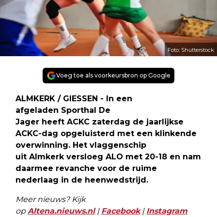
Foto: Shutterstock
Voeg toe als voorkeursbron op Google
ALMKERK / GIESSEN - In een
afgeladen Sporthal De
Jager heeft ACKC zaterdag de jaarlijkse
ACKC-dag opgeluisterd met een klinkende
overwinning. Het vlaggenschip
uit Almkerk versloeg ALO met 20-18 en nam
daarmee revanche voor de ruime
nederlaag in de heenwedstrijd.
Meer nieuws? Kijk
op
Altena.nieuws.nl
|
Facebook
|
Instagram