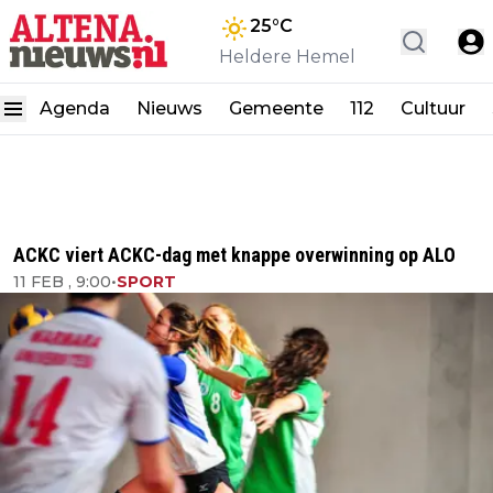
25
°C
Heldere Hemel
Agenda
Nieuws
Gemeente
112
Cultuur
ACKC viert ACKC-dag met knappe overwinning op ALO
11 FEB , 9:00
•
SPORT