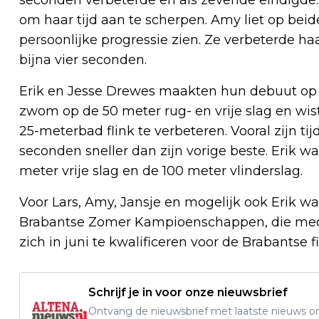
seconden verbeterde en als zevende eindigde. 
om haar tijd aan te scherpen. Amy liet op beid
persoonlijke progressie zien. Ze verbeterde ha
bijna vier seconden.
Erik en Jesse Drewes maakten hun debuut op 
zwom op de 50 meter rug- en vrije slag en wist
25-meterbad flink te verbeteren. Vooral zijn tijd
seconden sneller dan zijn vorige beste. Erik w
meter vrije slag en de 100 meter vlinderslag.
Voor Lars, Amy, Jansje en mogelijk ook Erik 
Brabantse Zomer Kampioenschappen, die medi
zich in juni te kwalificeren voor de Brabantse 
Schrijf je in voor onze nieuwsbrief
Ontvang de nieuwsbrief met laatste nieuws om 