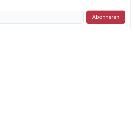
Abonneren
Volgend artikel
UITBREIDING GEMEENTEHUIS ALMKERK
KRIJGT GROEN LICHT MET EXTRA
INVESTERING