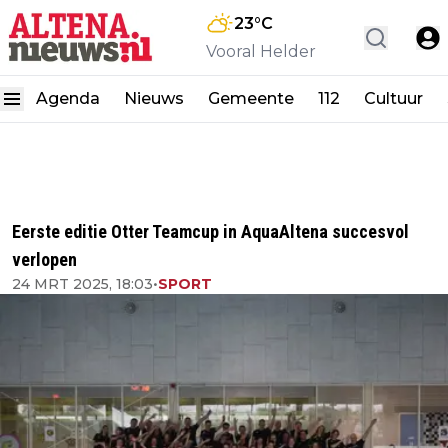
23
°C
Vooral Helder
Agenda
Nieuws
Gemeente
112
Cultuur
Eerste editie Otter Teamcup in AquaAltena succesvol
verlopen
24 MRT 2025, 18:03
•
SPORT