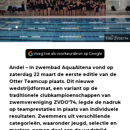
Foto: ZVDO'74
Voeg toe als voorkeursbron op Google
Andel – In zwembad AquaAltena vond op
zaterdag 22 maart de eerste editie van de
Otter Teamcup plaats. Dit nieuwe
wedstrijdformat, een variant op de
traditionele clubkampioenschappen van
zwemvereniging ZVDO’74, legde de nadruk
op teamprestaties in plaats van individuele
resultaten. Zwemmers uit verschillende
categorieën, waaronder jeugd, selectie en