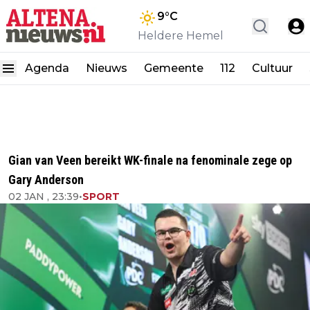
9
°C
Heldere Hemel
Agenda
Nieuws
Gemeente
112
Cultuur
Gian van Veen bereikt WK-finale na fenominale zege op
Gary Anderson
02 JAN , 23:39
•
SPORT