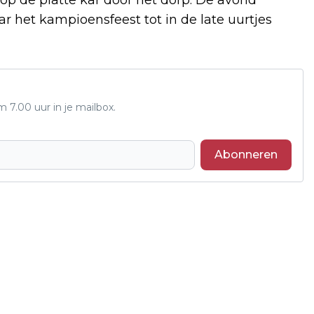
ar het kampioensfeest tot in de late uurtjes
7.00 uur in je mailbox.
Abonneren
Volgend artikel
VANDALISME EN BRANDSTICHTING
TREFFEN KRINGLOOPCENTRUM ALTENA:
CROWDFUNDING GESTART VOOR NIEUWE