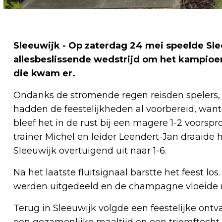
Sleeuwijk - Op zaterdag 24 mei speelde Sl
allesbeslissende wedstrijd om het kampioe
die kwam er.
Ondanks de stromende regen reisden spelers, s
hadden de feestelijkheden al voorbereid, want
bleef het in de rust bij een magere 1-2 voors
trainer Michel en leider Leendert-Jan draaide h
Sleeuwijk overtuigend uit naar 1-6.
Na het laatste fluitsignaal barstte het feest l
werden uitgedeeld en de champagne vloeide rij
Terug in Sleeuwijk volgde een feestelijke ontva
een gezamenlijke maaltijd en een triomftocht 