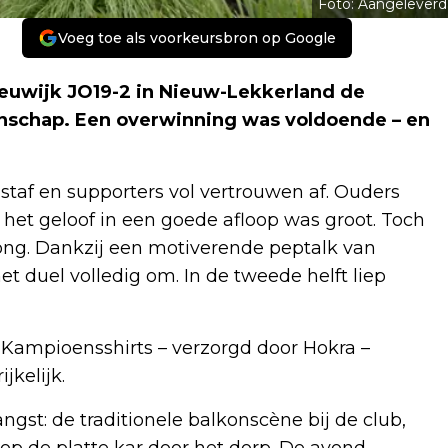
Foto: Aangeleverd
Voeg toe als voorkeursbron op Google
eeuwijk JO19-2 in Nieuw-Lekkerland de
nschap. Een overwinning was voldoende – en
taf en supporters vol vertrouwen af. Ouders
 het geloof in een goede afloop was groot. Toch
prong. Dankzij een motiverende peptalk van
et duel volledig om. In de tweede helft liep
os. Kampioensshirts – verzorgd door Hokra –
kelijk.
ngst: de traditionele balkonscène bij de club,
op de platte kar door het dorp. De avond