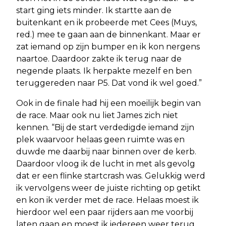
start ging iets minder. Ik startte aan de
buitenkant en ik probeerde met Cees (Muys,
red.) mee te gaan aan de binnenkant. Maar er
zat iemand op zijn bumper en ik kon nergens
naartoe. Daardoor zakte ik terug naar de
negende plaats. Ik herpakte mezelf en ben
teruggereden naar P5. Dat vond ik wel goed.”
Ook in de finale had hij een moeilijk begin van
de race. Maar ook nu liet James zich niet
kennen. “Bij de start verdedigde iemand zijn
plek waarvoor helaas geen ruimte was en
duwde me daarbij naar binnen over de kerb.
Daardoor vloog ik de lucht in met als gevolg
dat er een flinke startcrash was. Gelukkig werd
ik vervolgens weer de juiste richting op getikt
en kon ik verder met de race. Helaas moest ik
hierdoor wel een paar rijders aan me voorbij
laten gaan en moest ik iedereen weer terug