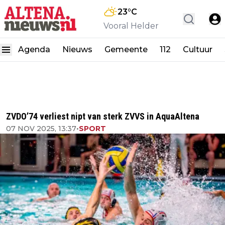
23
°C
Vooral Helder
Agenda
Nieuws
Gemeente
112
Cultuur
ZVDO’74 verliest nipt van sterk ZVVS in AquaAltena
07 NOV 2025, 13:37
•
SPORT