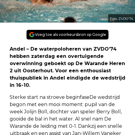
Foto: ZVDO'74
Voeg toe als voorkeursbron op Google
Andel – De waterpoloheren van ZVDO’74
hebben zaterdag een overtuigende
overwinning geboekt op De Warande Heren
2 uit Oosterhout. Voor een enthousiast
thuispubliek in Andel eindigde de wedstrijd
in 16-10.
Sterke start na stroeve beginfaseDe wedstrijd
begon met een mooi moment: pupil van de
week Jolijn Boll, dochter van speler Berry Boll,
gooide de bal in het water. Al snel nam De
Warande de leiding met 0-1. Dankzij een snelle
uitbraak en een assist van Jan-Willem Vaneker