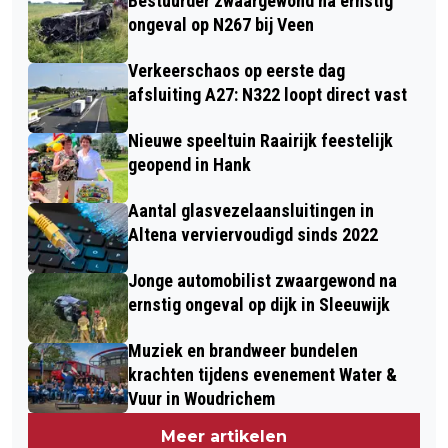
Bestuurder zwaargewond na ernstig
ongeval op N267 bij Veen
Verkeerschaos op eerste dag
afsluiting A27: N322 loopt direct vast
Nieuwe speeltuin Raairijk feestelijk
geopend in Hank
Aantal glasvezelaansluitingen in
Altena verviervoudigd sinds 2022
Jonge automobilist zwaargewond na
ernstig ongeval op dijk in Sleeuwijk
Muziek en brandweer bundelen
krachten tijdens evenement Water &
Vuur in Woudrichem
Meer artikelen