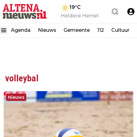
19
°C
Heldere Hemel
Agenda
Nieuws
Gemeente
112
Cultuur
volleybal
Nieuws