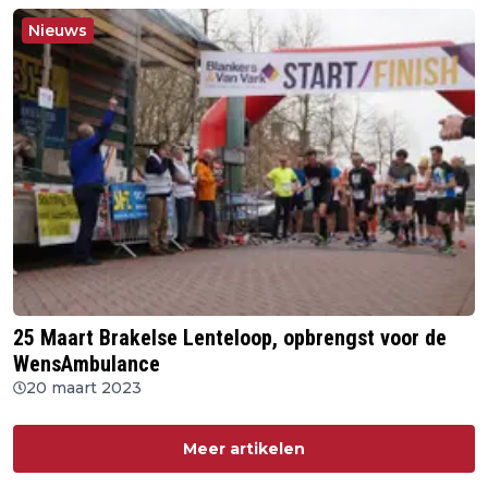
Nieuws
25 Maart Brakelse Lenteloop, opbrengst voor de
WensAmbulance
20 maart 2023
Meer artikelen