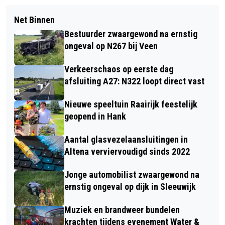
Net Binnen
Bestuurder zwaargewond na ernstig
ongeval op N267 bij Veen
Verkeerschaos op eerste dag
afsluiting A27: N322 loopt direct vast
Nieuwe speeltuin Raairijk feestelijk
geopend in Hank
Aantal glasvezelaansluitingen in
Altena verviervoudigd sinds 2022
Jonge automobilist zwaargewond na
ernstig ongeval op dijk in Sleeuwijk
Muziek en brandweer bundelen
krachten tijdens evenement Water &