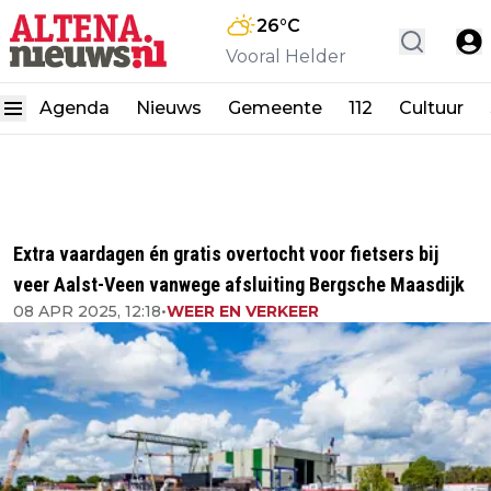
26
°C
Vooral Helder
Agenda
Nieuws
Gemeente
112
Cultuur
Extra vaardagen én gratis overtocht voor fietsers bij
veer Aalst-Veen vanwege afsluiting Bergsche Maasdijk
08 APR 2025, 12:18
•
WEER EN VERKEER