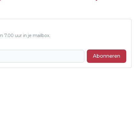
7.00 uur in je mailbox.
Abonneren
Volgend artikel
GIAN VAN VEEN OVERTUIGEND NAAR
LAATSTE ZESTIEN OP EK DARTS