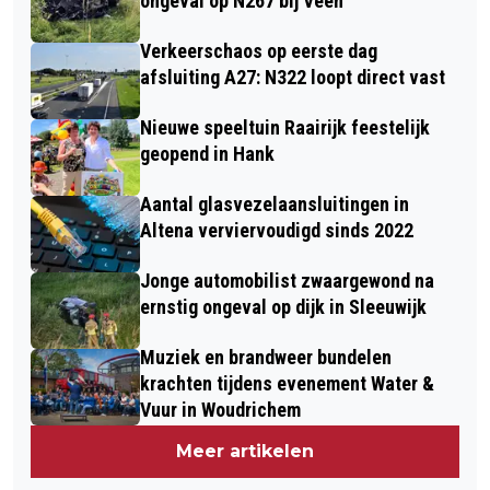
ongeval op N267 bij Veen
Verkeerschaos op eerste dag
afsluiting A27: N322 loopt direct vast
Nieuwe speeltuin Raairijk feestelijk
geopend in Hank
Aantal glasvezelaansluitingen in
Altena verviervoudigd sinds 2022
Jonge automobilist zwaargewond na
ernstig ongeval op dijk in Sleeuwijk
Muziek en brandweer bundelen
krachten tijdens evenement Water &
Vuur in Woudrichem
Meer artikelen