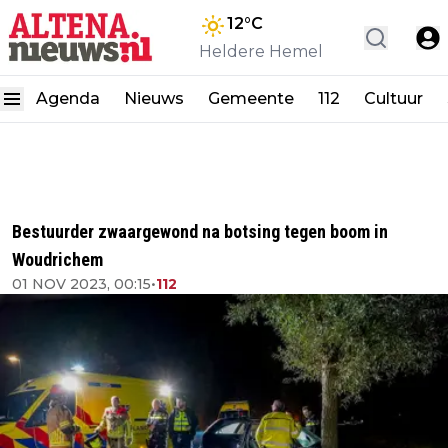
12
°C
Heldere Hemel
Agenda
Nieuws
Gemeente
112
Cultuur
Bestuurder zwaargewond na botsing tegen boom in
Woudrichem
01 NOV 2023, 00:15
•
112