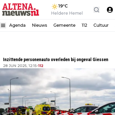
19
°C
Heldere Hemel
Agenda
Nieuws
Gemeente
112
Cultuur
Inzittende personenauto overleden bij ongeval Giessen
28 JUN 2025, 12:15
•
112