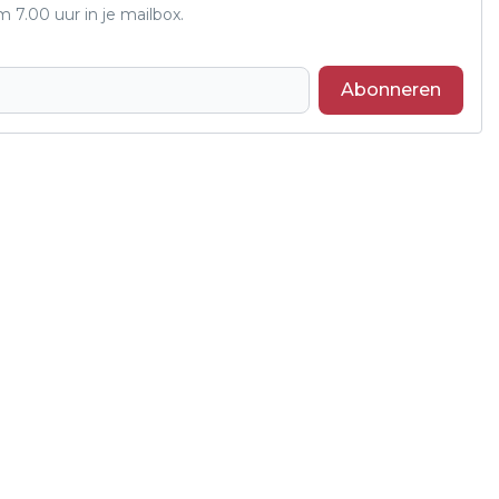
7.00 uur in je mailbox.
Abonneren
Volgend artikel
BRAND BIJ VEEVOERDERSBEDRIJF DE
HEUS IN ANDEL