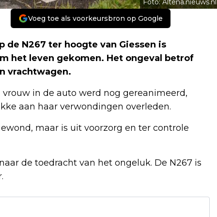
Foto: Altena.nieuws.nl
Voeg toe als voorkeursbron op Google
op de N267 ter hoogte van Giessen is
om het leven gekomen. Het ongeval betrof
en vrachtwagen.
 vrouw in de auto werd nog gereanimeerd,
lekke aan haar verwondingen overleden.
ewond, maar is uit voorzorg en ter controle
 naar de toedracht van het ongeluk. De N267 is
.