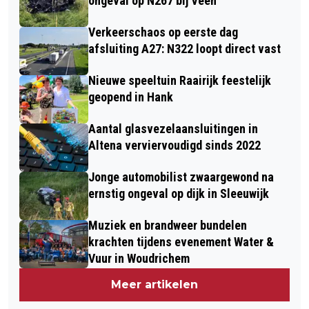
ongeval op N267 bij Veen
Verkeerschaos op eerste dag
afsluiting A27: N322 loopt direct vast
Nieuwe speeltuin Raairijk feestelijk
geopend in Hank
Aantal glasvezelaansluitingen in
Altena verviervoudigd sinds 2022
Jonge automobilist zwaargewond na
ernstig ongeval op dijk in Sleeuwijk
Muziek en brandweer bundelen
krachten tijdens evenement Water &
Vuur in Woudrichem
Meer artikelen