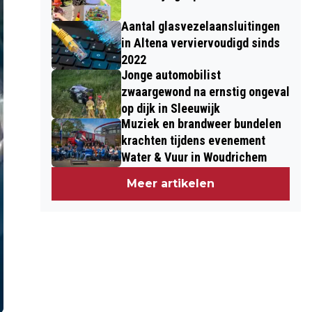
Aantal glasvezelaansluitingen
in Altena verviervoudigd sinds
2022
Jonge automobilist
zwaargewond na ernstig ongeval
op dijk in Sleeuwijk
Muziek en brandweer bundelen
krachten tijdens evenement
Water & Vuur in Woudrichem
Meer artikelen