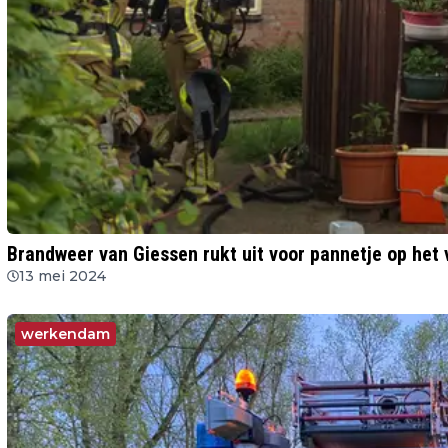
Brandweer van Giessen rukt uit voor pannetje op het v
13 mei 2024
werkendam