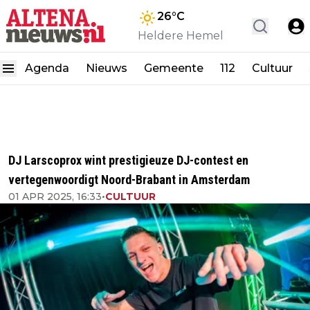
26
°C
Heldere Hemel
Agenda
Nieuws
Gemeente
112
Cultuur
DJ Larscoprox wint prestigieuze DJ-contest en
vertegenwoordigt Noord-Brabant in Amsterdam
01 APR 2025, 16:33
•
CULTUUR