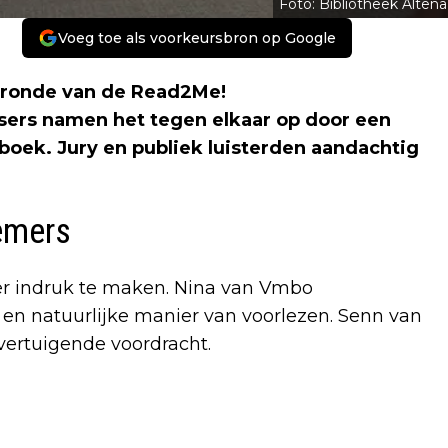
Foto: Bibliotheek Altena
Voeg toe als voorkeursbron op Google
 ronde van de Read2Me!
sers namen het tegen elkaar op door een
boek. Jury en publiek luisterden aandachtig
emers
r indruk te maken. Nina van Vmbo
en natuurlijke manier van voorlezen. Senn van
overtuigende voordracht.