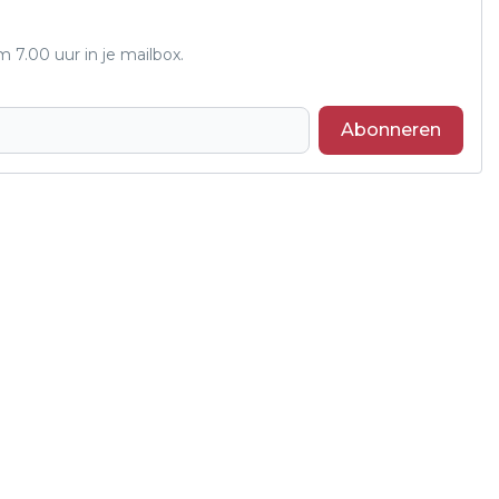
7.00 uur in je mailbox.
Abonneren
Volgend artikel
POLITIE ONDERZOEKT
BEDRIJFSINBRAAK BIJ GEMEENTEWERF
WERKENDAM