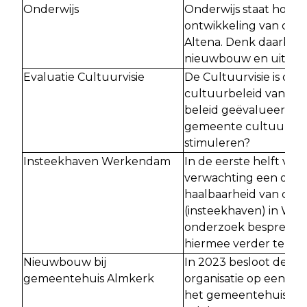
Onderwijs
Onderwijs staat hoe 
ontwikkeling van de 
Altena. Denk daarbij a
nieuwbouw en uitbrei
Evaluatie Cultuurvisie
De Cultuurvisie is de b
cultuurbeleid van Alt
beleid geëvalueerd. O
gemeente cultuur in 
stimuleren?
Insteekhaven Werkendam
In de eerste helft van 
verwachting een onde
haalbaarheid van de 
(insteekhaven) in Wer
onderzoek bespreken 
hiermee verder te gaa
Nieuwbouw bij
In 2023 besloot de g
gemeentehuis Almkerk
organisatie op een cen
het gemeentehuis in 