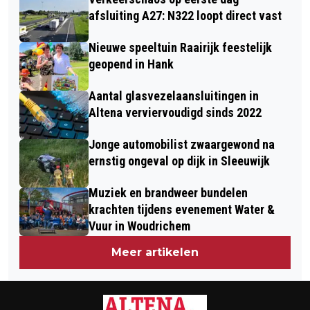
afsluiting A27: N322 loopt direct vast
Nieuwe speeltuin Raairijk feestelijk
geopend in Hank
Aantal glasvezelaansluitingen in
Altena verviervoudigd sinds 2022
Jonge automobilist zwaargewond na
ernstig ongeval op dijk in Sleeuwijk
Muziek en brandweer bundelen
krachten tijdens evenement Water &
Vuur in Woudrichem
Meer artikelen