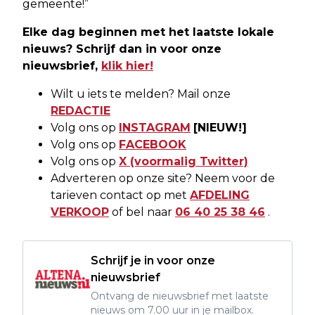
gemeente!”
Elke dag beginnen met het laatste lokale
nieuws? Schrijf dan in voor onze
nieuwsbrief,
klik hier!
Wilt u iets te melden? Mail onze
REDACTIE
Volg ons op
INSTAGRAM
[NIEUW!]
Volg ons op
FACEBOOK
Volg ons op
X (voormalig Twitter)
Adverteren op onze site? Neem voor de
tarieven contact op met
AFDELING
VERKOOP
of bel naar
06 40 25 38 46
.
Schrijf je in voor onze
nieuwsbrief
Ontvang de nieuwsbrief met laatste
nieuws om 7.00 uur in je mailbox.