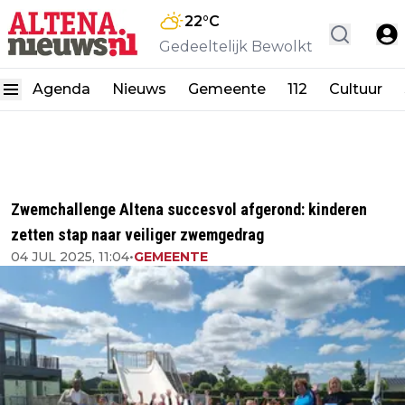
22
°C
Gedeeltelijk Bewolkt
Agenda
Nieuws
Gemeente
112
Cultuur
Zwemchallenge Altena succesvol afgerond: kinderen
zetten stap naar veiliger zwemgedrag
04 JUL 2025, 11:04
•
GEMEENTE