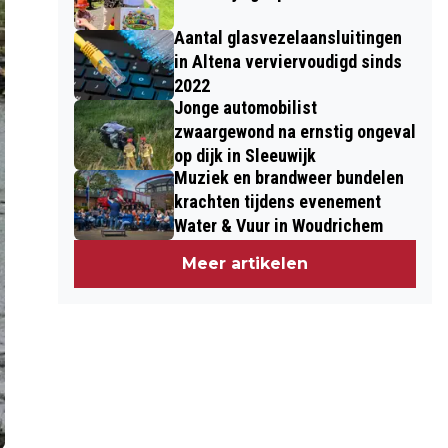
Aantal glasvezelaansluitingen
in Altena verviervoudigd sinds
2022
Jonge automobilist
zwaargewond na ernstig ongeval
op dijk in Sleeuwijk
Muziek en brandweer bundelen
krachten tijdens evenement
Water & Vuur in Woudrichem
Meer artikelen