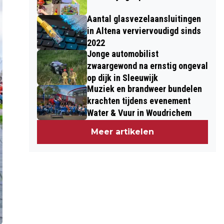
Aantal glasvezelaansluitingen
in Altena verviervoudigd sinds
2022
Jonge automobilist
zwaargewond na ernstig ongeval
op dijk in Sleeuwijk
Muziek en brandweer bundelen
krachten tijdens evenement
Water & Vuur in Woudrichem
Meer artikelen