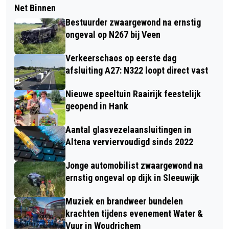
Net Binnen
Bestuurder zwaargewond na ernstig
ongeval op N267 bij Veen
Verkeerschaos op eerste dag
afsluiting A27: N322 loopt direct vast
Nieuwe speeltuin Raairijk feestelijk
geopend in Hank
Aantal glasvezelaansluitingen in
Altena verviervoudigd sinds 2022
Jonge automobilist zwaargewond na
ernstig ongeval op dijk in Sleeuwijk
Muziek en brandweer bundelen
krachten tijdens evenement Water &
Vuur in Woudrichem