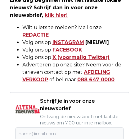
Elke dag beginnen met het laatste lokale
nieuws? Schrijf dan in voor onze
nieuwsbrief,
klik hier!
Wilt u iets te melden? Mail onze
REDACTIE
Volg ons op
INSTAGRAM
[NIEUW!]
Volg ons op
FACEBOOK
Volg ons op
X (voormalig Twitter)
Adverteren op onze site? Neem voor de
tarieven contact op met
AFDELING
VERKOOP
of bel naar
088 647 0000
.
Schrijf je in voor onze
nieuwsbrief
Ontvang de nieuwsbrief met laatste
nieuws om 7.00 uur in je mailbox.