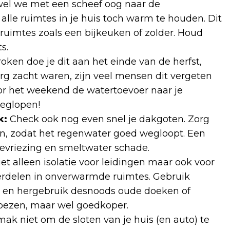
l we met een scheef oog naar de
 alle ruimtes in je huis toch warm te houden. Dit
 ruimtes zoals een bijkeuken of zolder. Houd
s.
ken doe je dit aan het einde van de herfst,
g zacht waren, zijn veel mensen dit vergeten
oor het weekend de watertoevoer naar je
eeglopen!
k:
Check ook nog even snel je dakgoten. Zorg
ijn, zodat het regenwater goed wegloopt. Een
vriezing en smeltwater schade.
t alleen isolatie voor leidingen maar ook voor
rdelen in onverwarmde ruimtes. Gebruik
n en hergebruik desnoods oude doeken of
ehoezen, maar wel goedkoper.
ak niet om de sloten van je huis (en auto) te