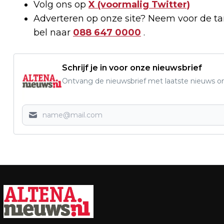
Volg ons op
X (voormalig Twitter)
Adverteren op onze site? Neem voor de t
bel naar
088 647 0000
.
Schrijf je in voor onze nieuwsbrief
Ontvang de nieuwsbrief met laatste nieuws om 
Vorig artikel
FRONTRUNNERS MINISTRIES VRAAGT
VERGUNNING AAN VOOR RELIGIEUS
COMPLEX IN DUSSEN