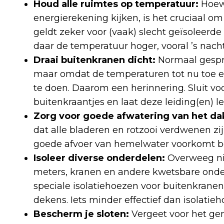
Houd alle ruimtes op temperatuur:
Hoewe
energierekening kijken, is het cruciaal om
geldt zeker voor (vaak) slecht geïsoleerde
daar de temperatuur hoger, vooral ’s nacht
Draai buitenkranen dicht:
Normaal gespro
maar omdat de temperaturen tot nu toe er
te doen. Daarom een herinnering. Sluit v
buitenkraantjes en laat deze leiding(en) l
Zorg voor goede afwatering van het da
dat alle bladeren en rotzooi verdwenen z
goede afvoer van hemelwater voorkomt be
Isoleer diverse onderdelen:
Overweeg nie
meters, kranen en andere kwetsbare onde
speciale isolatiehoezen voor buitenkrane
dekens. Iets minder effectief dan isolati
Bescherm je sloten:
Vergeet voor het gem