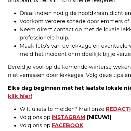
ontstaan, is het slim om snel te reageren:
Draai indien nodig de hoofdkraan dicht en
Voorkom verdere schade door emmers of b
Neem direct contact op met de lokale lekka
professionele hulp.
Maak foto’s van de lekkage en eventuele w
meld het incident onmiddellijk bij je ver
Bereid je voor op de komende winterse weken 
niet verrassen door lekkages! Volg deze tips e
Elke dag beginnen met het laatste lokale ni
klik hier!
Wilt u iets te melden? Mail onze
REDACTI
Volg ons op
INSTAGRAM
[NIEUW!]
Volg ons op
FACEBOOK