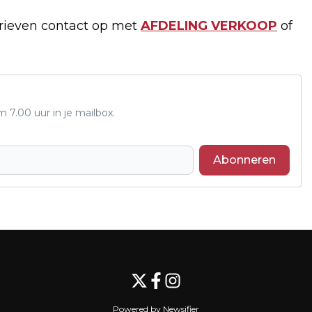
arieven contact op met
AFDELING VERKOOP
of
7.00 uur in je mailbox.
Abonneren
Volgend artikel
BRASSBAND OEFENING EN
UITSPANNING ORGANISEERT
NIEUWJAARSCONCERT
Powered by Newsifier