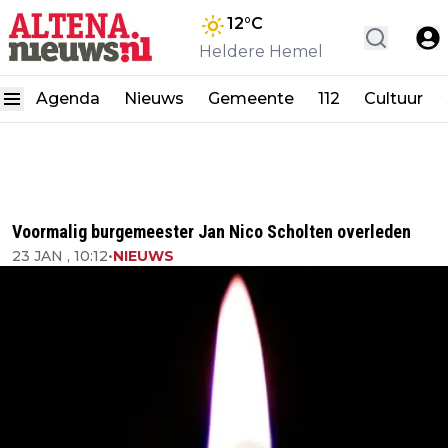
12
°C
Heldere Hemel
Agenda
Nieuws
Gemeente
112
Cultuur
Voormalig burgemeester Jan Nico Scholten overleden
23 JAN , 10:12
•
NIEUWS