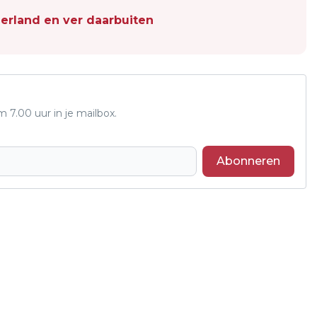
erland en ver daarbuiten
7.00 uur in je mailbox.
Abonneren
Volgend artikel
LOTGENOTENBIJEENKOMST VOOR
MANNEN MET PROSTAATKANKER BIJ
TOON