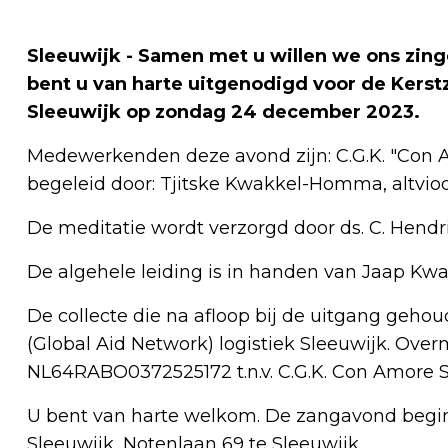
Sleeuwijk - Samen met u willen we ons zin
bent u van harte uitgenodigd voor de Kers
Sleeuwijk op zondag 24 december 2023.
Medewerkenden deze avond zijn: C.G.K. "Con Am
begeleid door: Tjitske Kwakkel-Homma, altviool 
De meditatie wordt verzorgd door ds. C. Hendr
De algehele leiding is in handen van Jaap Kwa
De collecte die na afloop bij de uitgang geho
(Global Aid Network) logistiek Sleeuwijk. Ov
NL64RABO0372525172 t.n.v. C.G.K. Con Amore S
U bent van harte welkom. De zangavond begin
Sleeuwijk, Notenlaan 69 te Sleeuwijk.