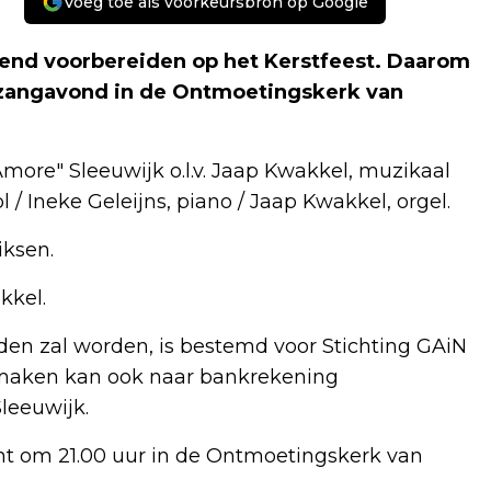
Voeg toe als voorkeursbron op Google
gend voorbereiden op het Kerstfeest. Daarom
tzangavond in de Ontmoetingskerk van
ore" Sleeuwijk o.l.v. Jaap Kwakkel, muzikaal
/ Ineke Geleijns, piano / Jaap Kwakkel, orgel.
iksen.
kkel.
uden zal worden, is bestemd voor Stichting GAiN
ermaken kan ook naar bankrekening
leeuwijk.
t om 21.00 uur in de Ontmoetingskerk van