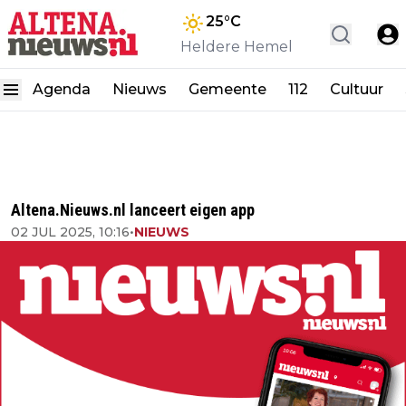
25
°C
Heldere Hemel
Agenda
Nieuws
Gemeente
112
Cultuur
Altena.Nieuws.nl lanceert eigen app
02 JUL 2025, 10:16
•
NIEUWS