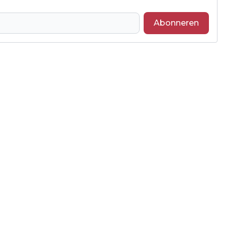
Abonneren
Volgend artikel
ALTENA.NIEUWS.NL LANCEERT EIGEN
APP