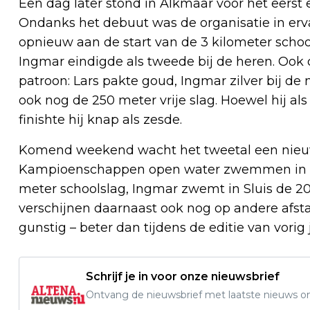
Een dag later stond in Alkmaar voor het eers
Ondanks het debuut was de organisatie in er
opnieuw aan de start van de 3 kilometer schoo
Ingmar eindigde als tweede bij de heren. Ook 
patroon: Lars pakte goud, Ingmar zilver bij de
ook nog de 250 meter vrije slag. Hoewel hij al
finishte hij knap als zesde.
Komend weekend wacht het tweetal een nieuw
Kampioenschappen open water zwemmen in Hoe
meter schoolslag, Ingmar zwemt in Sluis de 20
verschijnen daarnaast ook nog op andere afst
gunstig – beter dan tijdens de editie van vorig 
Schrijf je in voor onze nieuwsbrief
Ontvang de nieuwsbrief met laatste nieuws om 