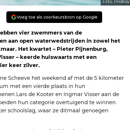
Foto: Pixabay
Voeg toe als voorkeursbron op Google
hebben vier zwemmers van de
 aan open waterwedstrijden in zowel het
maar. Het kwartet – Pieter Pijnenburg,
Visser – keerde huiswaarts met een
er keer zilver.
ine Scheeve het weekend af met de 5 kilometer
dium met een vierde plaats in hun
chenen Lars de Kooter en Ingmar Visser aan de
n beiden hun categorie overtuigend te winnen.
er schoolslag, waar ze ditmaal genoegen